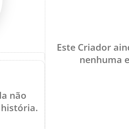
Este Criador ain
nenhuma ex
da não
história.