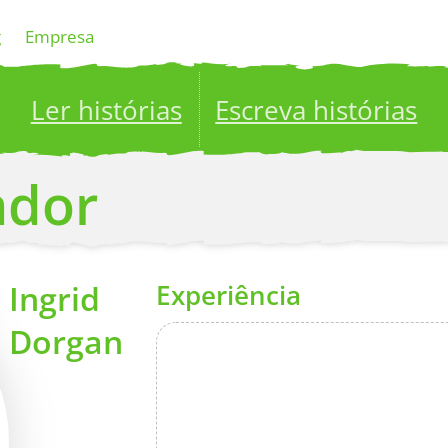
g
Empresa
Ler histórias
Escreva histórias
ublish your stories to a global audience.
Try it no
ador
Ingrid
Experiência
Dorgan