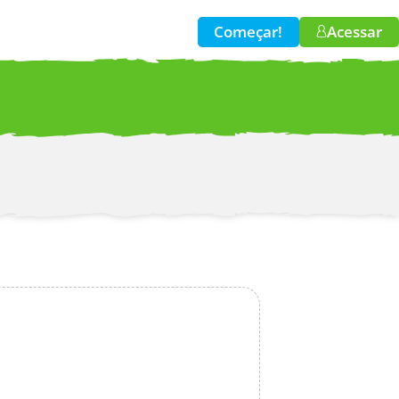
Começar!
Acessar
w!