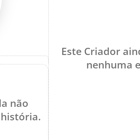
Este Criador ain
nenhuma ex
da não
istória.