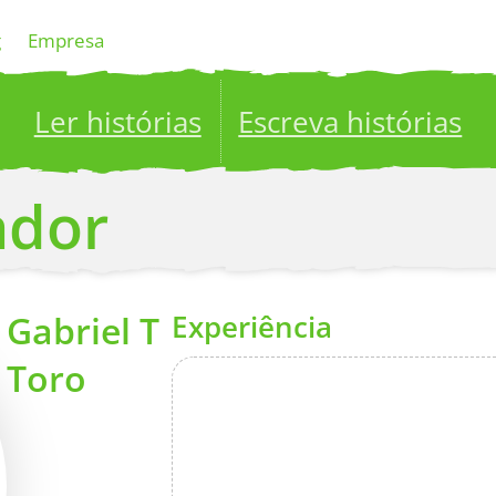
g
Empresa
Ler histórias
Escreva histórias
ublish your stories to a global audience.
Try it no
ador
Gabriel T
Experiência
Toro