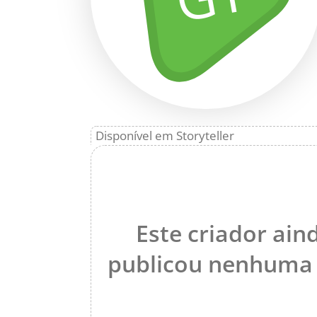
Disponível em Storyteller
Este criador ain
publicou nenhuma h