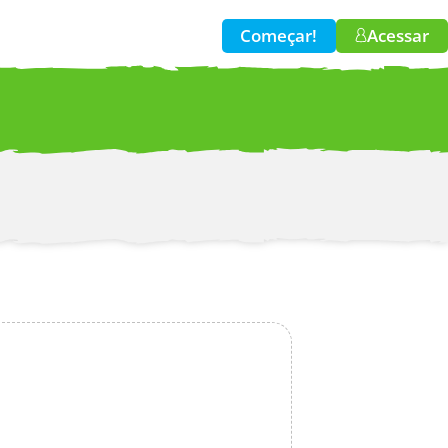
Começar!
Acessar
w!