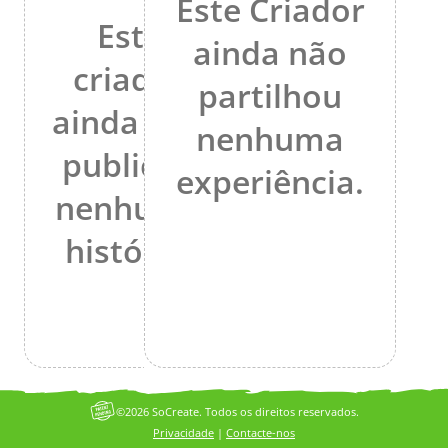
Este Criador
Este
ainda não
criador
partilhou
ainda não
nenhuma
publicou
experiência.
nenhuma
história.
©2026 SoCreate. Todos os direitos reservados.
Privacidade
|
Contacte-nos