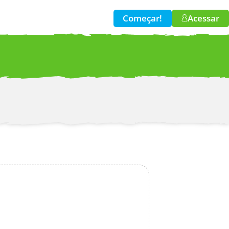
Começar!
Acessar
w!