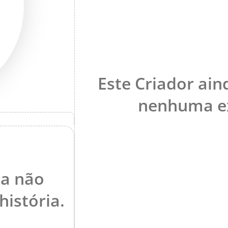
Este Criador ain
nenhuma ex
da não
istória.