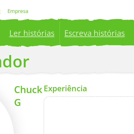
g
Empresa
Ler histórias
Escreva histórias
ublish your stories to a global audience.
Try it no
ador
Chuck
Experiência
G