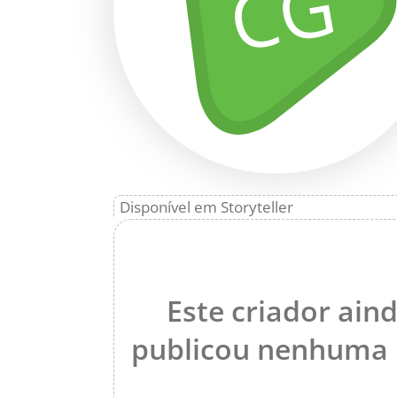
CG
Disponível em Storyteller
Este criador ain
publicou nenhuma h