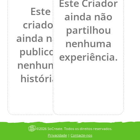
Este Criador
Este
ainda não
criador
partilhou
ainda não
nenhuma
publicou
experiência.
nenhuma
história.
©2026 SoCreate. Todos os direitos reservados.
Privacidade
|
Contacte-nos