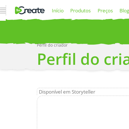
Abrir Navegação
Início
Produtos
Preços
Blo
Perfil do criador
P
Perfil do cri
Mais
Disponível em Storyteller