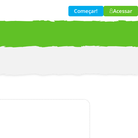
Começar!
Acessar
w!