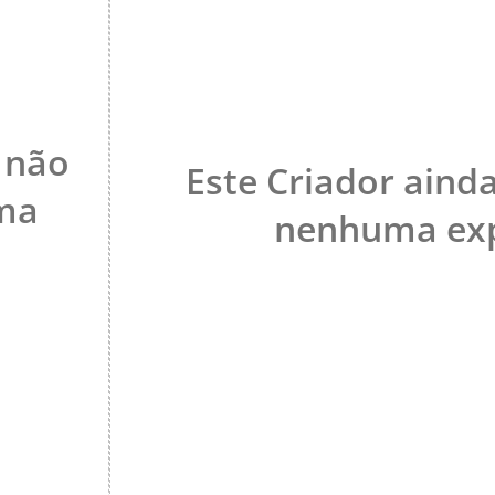
 não
Este Criador aind
ma
nenhuma exp