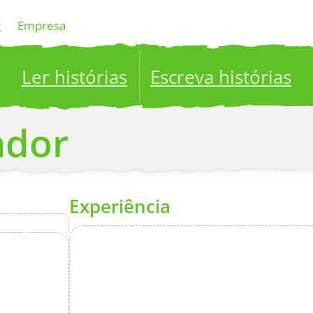
g
Empresa
Ler histórias
Escreva histórias
ublish your stories to a global audience.
Try it no
ador
Experiência