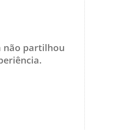
a não partilhou
eriência.