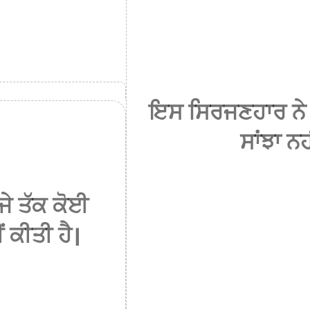
ਇਸ ਸਿਰਜਣਹਾਰ ਨੇ 
ਸਾਂਝਾ ਨਹ
ੇ ਤੱਕ ਕੋਈ
 ਕੀਤੀ ਹੈ।