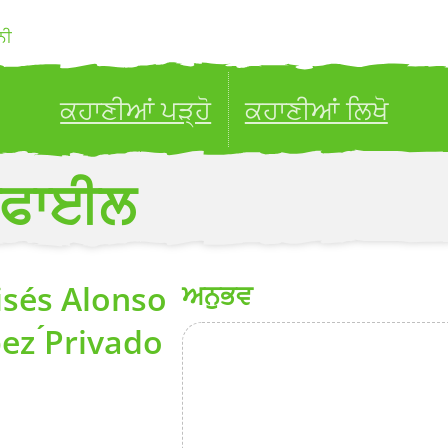
ਨੀ
ਕਹਾਣੀਆਂ ਪੜ੍ਹੋ
ਕਹਾਣੀਆਂ ਲਿਖੋ
ublish your stories to a global audience.
Try it no
ਰੋਫਾਈਲ
sés Alonso
ਅਨੁਭਵ
ez ́Privado