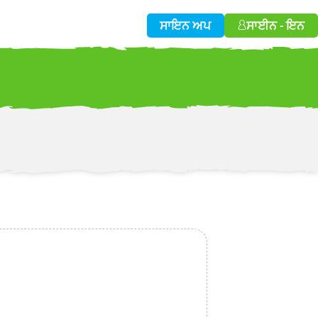
ਸਾਇਨ ਅਪ
ਸਾਈਨ - ਇਨ
w!