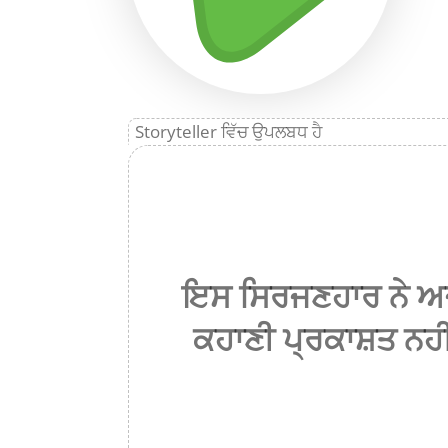
Storyteller ਵਿੱਚ ਉਪਲਬਧ ਹੈ
ਇਸ ਸਿਰਜਣਹਾਰ ਨੇ ਅਜ
ਕਹਾਣੀ ਪ੍ਰਕਾਸ਼ਤ ਨਹੀਂ