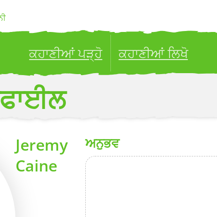
ਨੀ
ਕਹਾਣੀਆਂ ਪੜ੍ਹੋ
ਕਹਾਣੀਆਂ ਲਿਖੋ
ublish your stories to a global audience.
Try it no
ਰੋਫਾਈਲ
Jeremy
ਅਨੁਭਵ
Caine