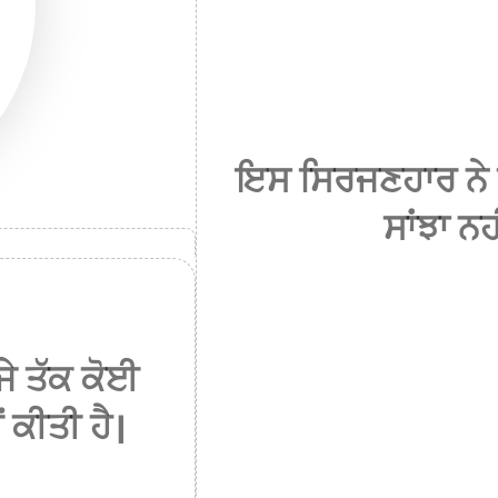
ਇਸ ਸਿਰਜਣਹਾਰ ਨੇ 
ਸਾਂਝਾ ਨਹ
ੇ ਤੱਕ ਕੋਈ
 ਕੀਤੀ ਹੈ।