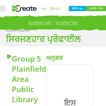
ਨੈਵੀਗੇਸ਼ਨ ਖੋਲ੍ਹੋ
ਘਰ
ਉਤਪਾਦ
ਸਾਇਨ ਅਪ
ਸਾਈਨ - ਇਨ
ਕਹਾਣੀਆਂ ਪੜ੍ਹੋ
ਕਹਾਣੀਆਂ ਲਿਖੋ
ਕੀਮਤ
ਬਲੌਗ
ਸਿਰਜਣਹਾਰ ਪ੍ਰੋਫਾਈਲ
ਸਿਰਜਣਹਾਰ ਪ੍ਰੋਫਾਈਲ
Publish your stories to a global audience.
Try it
now!
ਕੰਪਨੀ
ਹੋਰ
Group 5
ਅਨੁਭਵ
G5
Plainfield
Area
Public
Library
ਇਸ