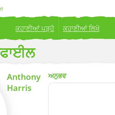
ਨੀ
ਕਹਾਣੀਆਂ ਪੜ੍ਹੋ
ਕਹਾਣੀਆਂ ਲਿਖੋ
ublish your stories to a global audience.
Try it no
ਰੋਫਾਈਲ
Anthony
ਅਨੁਭਵ
Harris