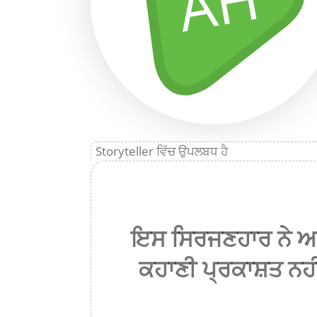
AH
Storyteller ਵਿੱਚ ਉਪਲਬਧ ਹੈ
ਇਸ ਸਿਰਜਣਹਾਰ ਨੇ ਅਜ
ਕਹਾਣੀ ਪ੍ਰਕਾਸ਼ਤ ਨਹੀ