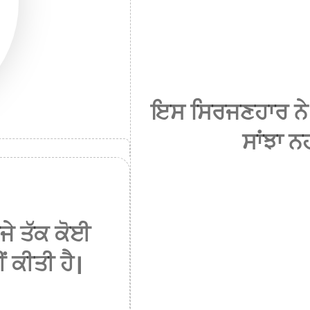
ਇਸ ਸਿਰਜਣਹਾਰ ਨੇ
ਸਾਂਝਾ ਨਹ
ੇ ਤੱਕ ਕੋਈ
ਂ ਕੀਤੀ ਹੈ।