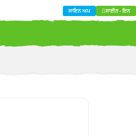
ਸਾਇਨ ਅਪ
ਸਾਈਨ - ਇਨ
w!