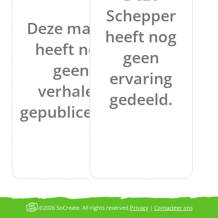
Schepper
Deze maker
heeft nog
heeft nog
geen
geen
ervaring
verhalen
gedeeld.
gepubliceerd.
©2026 SoCreate. All rights reserved.
Privacy
|
Contacteer ons