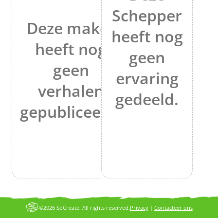
Schepper
Deze maker
heeft nog
heeft nog
geen
geen
ervaring
verhalen
gedeeld.
gepubliceerd.
©2026 SoCreate. All rights reserved.
Privacy
|
Contacteer ons