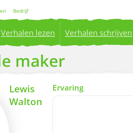
gen
Bedrijf
Verhalen lezen
Verhalen schrijven
ublish your stories to a global audience.
Try it no
 de maker
Lewis
Ervaring
Walton