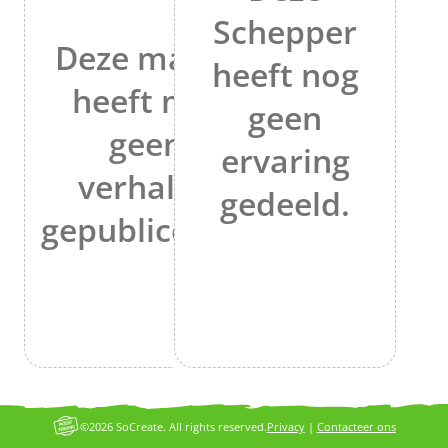
Schepper
Deze maker
heeft nog
heeft nog
geen
geen
ervaring
verhalen
gedeeld.
gepubliceerd.
©2026 SoCreate. All rights reserved.
Privacy
|
Contacteer ons