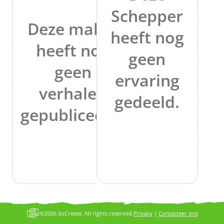
Schepper
Deze maker
heeft nog
heeft nog
geen
geen
ervaring
verhalen
gedeeld.
gepubliceerd.
©2026 SoCreate. All rights reserved.
Privacy
|
Contacteer ons