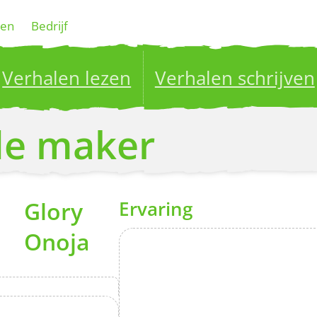
gen
Bedrijf
Verhalen lezen
Verhalen schrijven
ublish your stories to a global audience.
Try it no
 de maker
Glory
Ervaring
Onoja