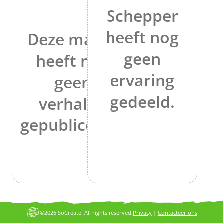
Schepper
heeft nog
Deze maker
geen
heeft nog
ervaring
geen
gedeeld.
verhalen
gepubliceerd.
©2026 SoCreate. All rights reserved.
Privacy
|
Contacteer ons