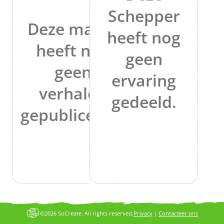
Schepper
Deze maker
heeft nog
heeft nog
geen
geen
ervaring
verhalen
gedeeld.
gepubliceerd.
©2026 SoCreate. All rights reserved.
Privacy
|
Contacteer ons