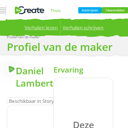
Open navigatie
Thuis
Inschrijven
Aanmelden
Verhalen lezen
Verhalen schrijven
Product
Profiel van de maker
Profiel van de maker
Publish your stories to a global audience.
Try it
now!
Prijzen
Meer
Daniel
Ervaring
DL
Bloggen
Lambert
Bedrijf
Beschikbaar in Storyteller
Deze