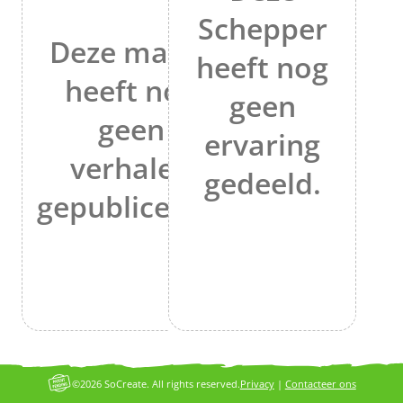
Schepper
Deze maker
heeft nog
heeft nog
geen
geen
ervaring
verhalen
gedeeld.
gepubliceerd.
©2026 SoCreate. All rights reserved.
Privacy
|
Contacteer ons