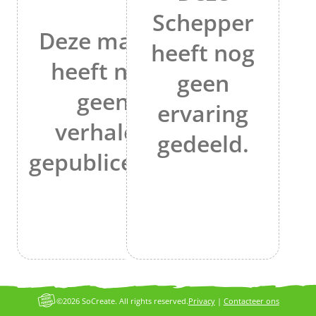
Schepper
Deze maker
heeft nog
heeft nog
geen
geen
ervaring
verhalen
gedeeld.
gepubliceerd.
©2026 SoCreate. All rights reserved.
Privacy
|
Contacteer ons