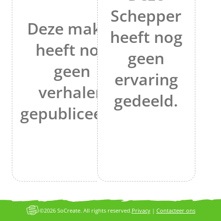
Schepper
Deze maker
heeft nog
heeft nog
geen
geen
ervaring
verhalen
gedeeld.
gepubliceerd.
©2026 SoCreate. All rights reserved.
Privacy
|
Contacteer ons