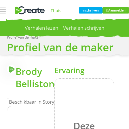
Open navigatie
Thuis
Inschrijven
Aanmelden
Verhalen lezen
Verhalen schrijven
Product
Profiel van de maker
Profiel van de maker
Publish your stories to a global audience.
Try it
now!
Prijzen
Meer
Brody
Ervaring
BB
Bloggen
Belliston
Bedrijf
Beschikbaar in Storyteller
Deze