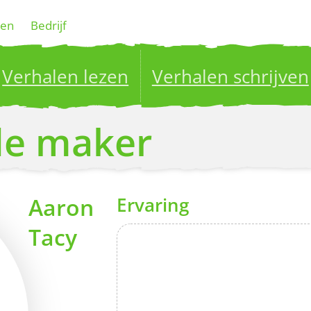
gen
Bedrijf
Verhalen lezen
Verhalen schrijven
ublish your stories to a global audience.
Try it no
 de maker
Aaron
Ervaring
Tacy