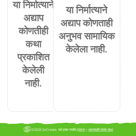
या निर्मात्याने
या निर्मात्याने
अद्याप
अद्याप कोणताही
कोणतीही
अनुभव सामायिक
कथा
केलेला नाही.
प्रकाशित
केलेली
नाही.
©2026 SoCreate. सर्व हक्क राखीव.
एकान्त
|
आमच्याशी संपर्क साधा