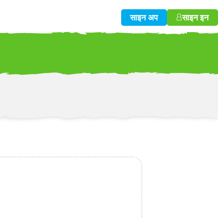
साइन अप
साइन इन
w!