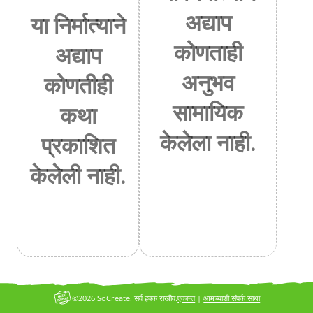
अद्याप
या निर्मात्याने
कोणताही
अद्याप
अनुभव
कोणतीही
सामायिक
कथा
केलेला नाही.
प्रकाशित
केलेली नाही.
©2026 SoCreate. सर्व हक्क राखीव.
एकान्त
|
आमच्याशी संपर्क साधा