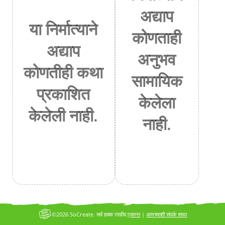
अद्याप
या निर्मात्याने
कोणताही
अद्याप
अनुभव
कोणतीही कथा
सामायिक
प्रकाशित
केलेला
केलेली नाही.
नाही.
©2026 SoCreate. सर्व हक्क राखीव.
एकान्त
|
आमच्याशी संपर्क साधा