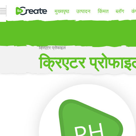
ओपन नेव्हिगेशन
मुख्यपृष्ठ
उत्पादन
किंमत
ब्लॉग
कं
क्रिएटर प्रोफाइल
P
क्रिएटर प्रोफाइ
अधिक
PH