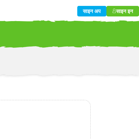
साइन अप
साइन इन
w!