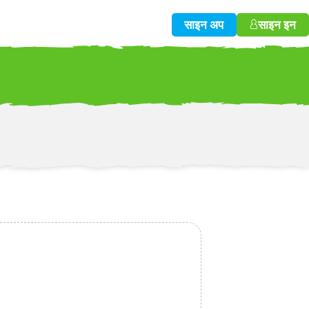
साइन अप
साइन इन
w!