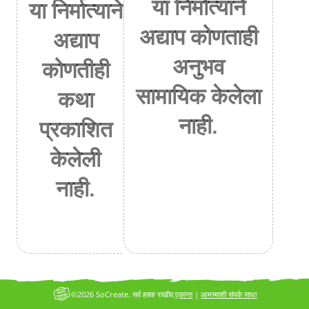
या निर्मात्याने
या निर्मात्याने
अद्याप कोणताही
अद्याप
अनुभव
कोणतीही
सामायिक केलेला
कथा
नाही.
प्रकाशित
केलेली
नाही.
©2026 SoCreate. सर्व हक्क राखीव.
एकान्त
|
आमच्याशी संपर्क साधा