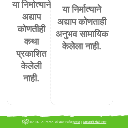
या निर्मात्याने
या निर्मात्याने
अद्याप
अद्याप कोणताही
कोणतीही
अनुभव सामायिक
कथा
केलेला नाही.
प्रकाशित
केलेली
नाही.
©2026 SoCreate. सर्व हक्क राखीव.
एकान्त
|
आमच्याशी संपर्क साधा