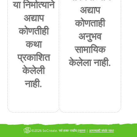
या निर्मात्याने
अद्याप
अद्याप
कोणताही
कोणतीही
अनुभव
कथा
सामायिक
प्रकाशित
केलेला नाही.
केलेली
नाही.
©2026 SoCreate. सर्व हक्क राखीव.
एकान्त
|
आमच्याशी संपर्क साधा