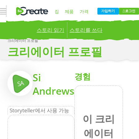
내비게이션 열기
집
제품
가격
가입하기
로그인
스토리 읽기
스토리를 쓰다
블로그
회사
크리에이터 프로필
크리에이터 프로필
Publish your stories to a global audience.
Try it
now!
더
Si
경험
SA
Andrews
Storyteller에서 사용 가능
이 크리
에이터