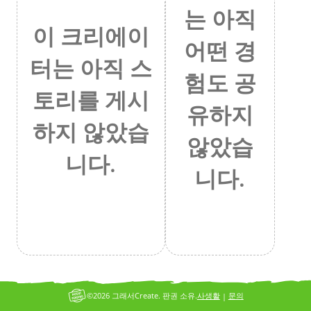
는 아직
이 크리에이
어떤 경
터는 아직 스
험도 공
토리를 게시
유하지
하지 않았습
않았습
니다.
니다.
©2026 그래서Create. 판권 소유.
사생활
문의
|