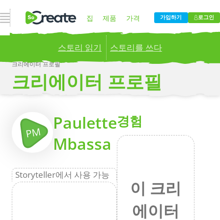
내비게이션 열기
집
제품
가격
가입하기
로그인
스토리 읽기
스토리를 쓰다
블로그
회사
크리에이터 프로필
크리에이터 프로필
Publish your stories to a global audience.
Try it
now!
더
Paulette
경험
PM
Mbassa
Storyteller에서 사용 가능
이 크리
에이터