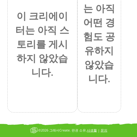
는 아직
이 크리에이
어떤 경
터는 아직 스
험도 공
토리를 게시
유하지
하지 않았습
않았습
니다.
니다.
©2026 그래서Create. 판권 소유.
사생활
문의
|