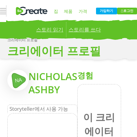
내비게이션 열기
집
제품
가격
가입하기
로그인
스토리 읽기
스토리를 쓰다
블로그
회사
크리에이터 프로필
크리에이터 프로필
Publish your stories to a global audience.
Try it
now!
더
NICHOLAS
경험
NA
ASHBY
Storyteller에서 사용 가능
이 크리
에이터