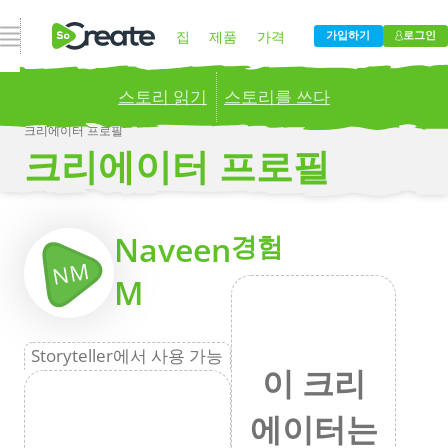
내비게이션 열기
집
제품
가격
가입하기
로그인
스토리 읽기
스토리를 쓰다
블로그
회사
크리에이터 프로필
크리에이터 프로필
Publish your stories to a global audience.
Try it
now!
더
Naveen
경험
NM
M
Storyteller에서 사용 가능
이 크리
에이터는