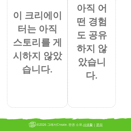
아직 어
이 크리에이
떤 경험
터는 아직
도 공유
스토리를 게
하지 않
시하지 않았
았습니
습니다.
다.
©2026 그래서Create. 판권 소유.
사생활
문의
|