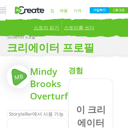
내비게이션 열기
집
제품
가격
가입하기
로그인
스토리 읽기
스토리를 쓰다
블로그
회사
크리에이터 프로필
크리에이터 프로필
Publish your stories to a global audience.
Try it
now!
더
Mindy
경험
MB
Brooks
Overturf
이 크리
Storyteller에서 사용 가능
에이터