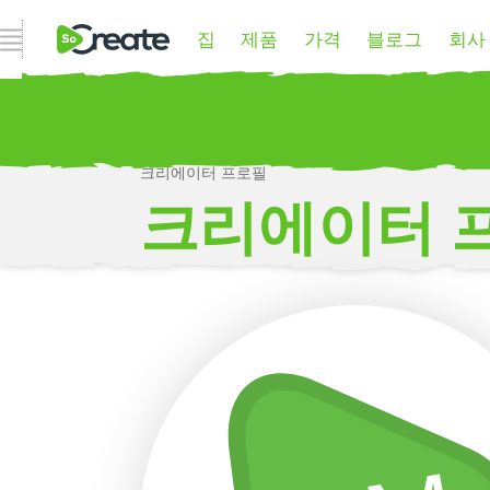
집
제품
가격
블로그
회사
내비게이션 열기
크리에이터 프로필
P
크리에이터 
더