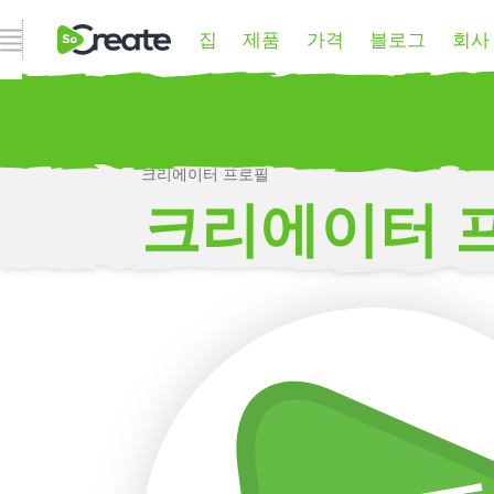
집
제품
가격
블로그
회사
내비게이션 열기
크리에이터 프로필
P
크리에이터 
더