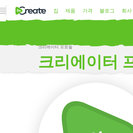
집
제품
가격
블로그
회사
내비게이션 열기
크리에이터 프로필
P
크리에이터 
더