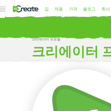
집
제품
가격
블로그
회사
내비게이션 열기
크리에이터 프로필
P
크리에이터 
더