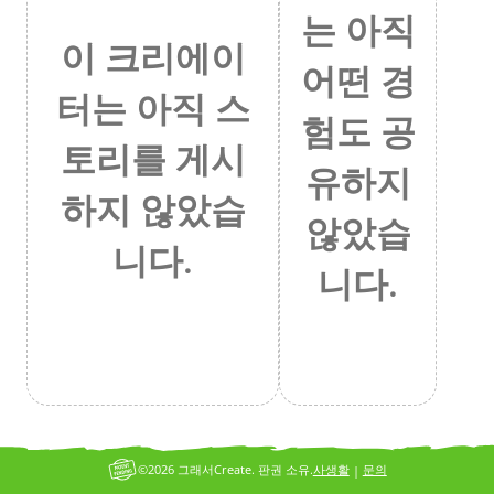
는 아직
이 크리에이
어떤 경
터는 아직 스
험도 공
토리를 게시
유하지
하지 않았습
않았습
니다.
니다.
©2026 그래서Create. 판권 소유.
사생활
문의
|