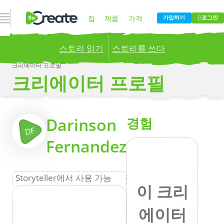
내비게이션 열기
집
제품
가격
가입하기
로그인
스토리 읽기
스토리를 쓰다
블로그
회사
크리에이터 프로필
크리에이터 프로필
Publish your stories to a global audience.
Try it
now!
더
Darinson
경험
DF
Fernandez
Storyteller에서 사용 가능
이 크리
에이터