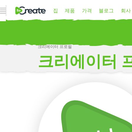
집
제품
가격
블로그
회사
내비게이션 열기
크리에이터 프로필
P
크리에이터 
더