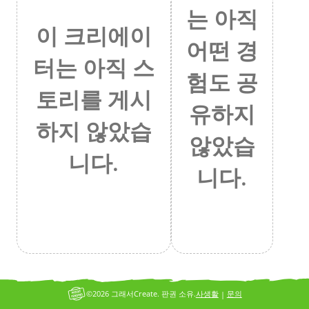
는 아직
이 크리에이
어떤 경
터는 아직 스
험도 공
토리를 게시
유하지
하지 않았습
않았습
니다.
니다.
©2026 그래서Create. 판권 소유.
사생활
문의
|