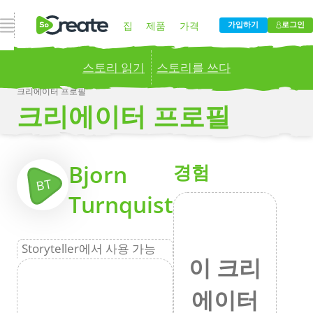
내비게이션 열기
집
제품
가격
가입하기
로그인
스토리 읽기
스토리를 쓰다
블로그
회사
크리에이터 프로필
크리에이터 프로필
Publish your stories to a global audience.
Try it
now!
더
Bjorn
경험
BT
Turnquist
Storyteller에서 사용 가능
이 크리
에이터