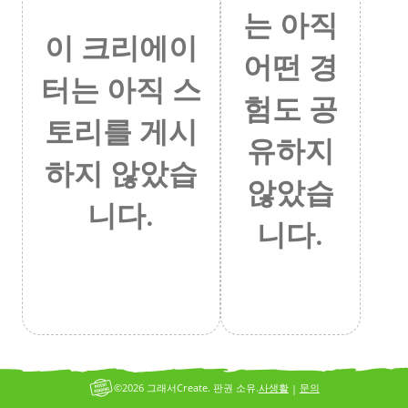
는 아직
이 크리에이
어떤 경
터는 아직 스
험도 공
토리를 게시
유하지
하지 않았습
않았습
니다.
니다.
©2026 그래서Create. 판권 소유.
사생활
문의
|