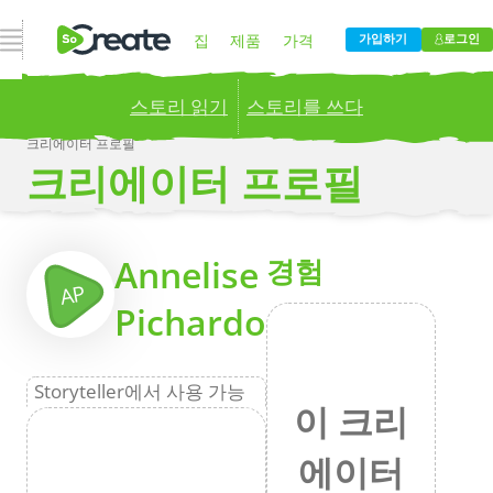
내비게이션 열기
집
제품
가격
가입하기
로그인
스토리 읽기
스토리를 쓰다
블로그
회사
크리에이터 프로필
크리에이터 프로필
Publish your stories to a global audience.
Try it
now!
더
Annelise
경험
AP
Pichardo
Storyteller에서 사용 가능
이 크리
에이터