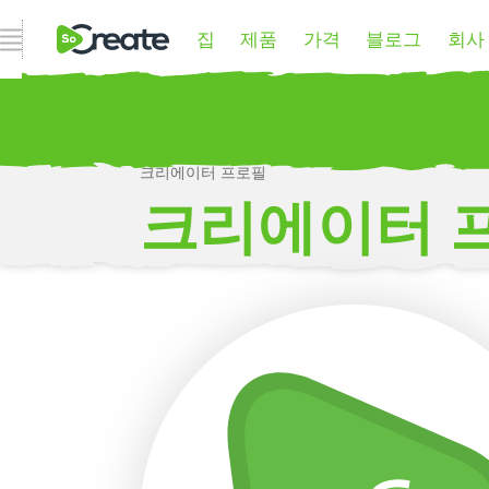
집
제품
가격
블로그
회사
내비게이션 열기
크리에이터 프로필
P
크리에이터 
더