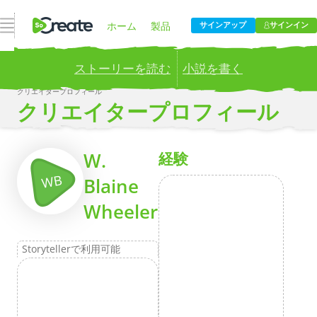
ナビゲーションを開く
ホーム
製品
サインアップ
サインイン
ストーリーを読む
小説を書く
価格設定
ブログ
クリエイタープロフィール
Publish your stories to a global audience.
Try it now!
クリエイタープロフィール
会社
もっとその
W.
経験
WB
Blaine
Wheeler
Storytellerで利用可能