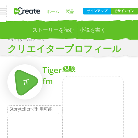
ナビゲーションを開く
ホーム
製品
サインアップ
サインイン
ストーリーを読む
小説を書く
価格設定
ブログ
クリエイタープロフィール
Publish your stories to a global audience.
Try it now!
クリエイタープロフィール
会社
もっとその
Tiger
経験
fm
TF
Storytellerで利用可能