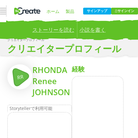
ナビゲーションを開く
ホーム
製品
サインアップ
サインイン
ストーリーを読む
小説を書く
価格設定
ブログ
クリエイタープロフィール
Publish your stories to a global audience.
Try it now!
クリエイタープロフィール
会社
もっとその
RHONDA
経験
RR
Renee
JOHNSON
Storytellerで利用可能