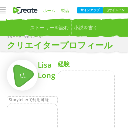
ナビゲーションを開く
ホーム
製品
サインアップ
サインイン
ストーリーを読む
小説を書く
価格設定
ブログ
クリエイタープロフィール
Publish your stories to a global audience.
Try it now!
クリエイタープロフィール
会社
もっとその
Lisa
経験
Long
LL
Storytellerで利用可能