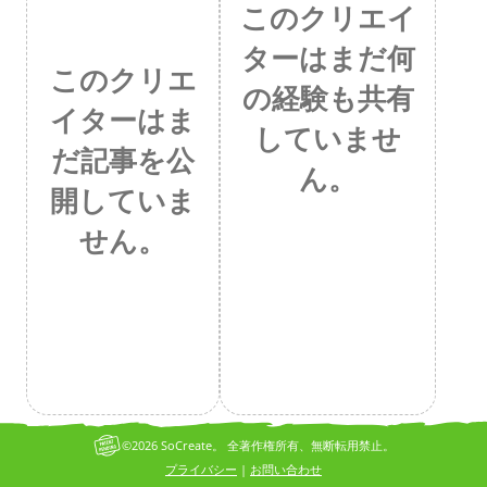
このクリエイ
ターはまだ何
このクリエ
の経験も共有
イターはま
していませ
だ記事を公
ん。
開していま
せん。
©2026 SoCreate。 全著作権所有、無断転用禁止。
プライバシー
お問い合わせ
|